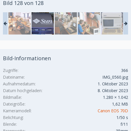
Bild 128 von 128
Bild-Informationen
Zugriffe
366
Dateiname
IMG_0560.jpg
Aufnahmedatum
1. Oktober 2023
Datum hochgeladen
8. Oktober 2023
Bildmaße
1.280 × 1.042
Dateigröße
1,62 MB
Kameramodell
Canon EOS 70D
Belichtung
1/50 s
Blende
f/11
Brennweite
35mm