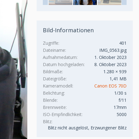
Bild-Informationen
Zugriffe
401
Dateiname
IMG_0563.jpg
Aufnahmedatum
1. Oktober 2023
Datum hochgeladen
8. Oktober 2023
Bildmaße
1.280 × 939
Dateigröße
1,41 MB
Kameramodell
Canon EOS 70D
Belichtung
1/30 s
Blende
f/11
Brennweite
17mm
ISO-Empfindlichkeit
5000
Blitz
Blitz nicht ausgelöst, Erzwungener Blitz