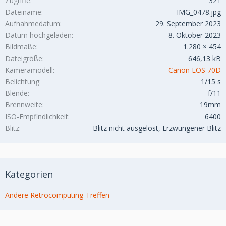
Zugriffe
321
Dateiname
IMG_0478.jpg
Aufnahmedatum
29. September 2023
Datum hochgeladen
8. Oktober 2023
Bildmaße
1.280 × 454
Dateigröße
646,13 kB
Kameramodell
Canon EOS 70D
Belichtung
1/15 s
Blende
f/11
Brennweite
19mm
ISO-Empfindlichkeit
6400
Blitz
Blitz nicht ausgelöst, Erzwungener Blitz
Kategorien
Andere Retrocomputing-Treffen