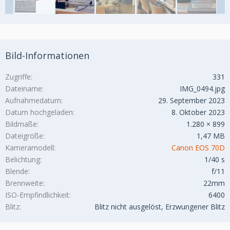
Bild-Informationen
Zugriffe
331
Dateiname
IMG_0494.jpg
Aufnahmedatum
29. September 2023
Datum hochgeladen
8. Oktober 2023
Bildmaße
1.280 × 899
Dateigröße
1,47 MB
Kameramodell
Canon EOS 70D
Belichtung
1/40 s
Blende
f/11
Brennweite
22mm
ISO-Empfindlichkeit
6400
Blitz
Blitz nicht ausgelöst, Erzwungener Blitz