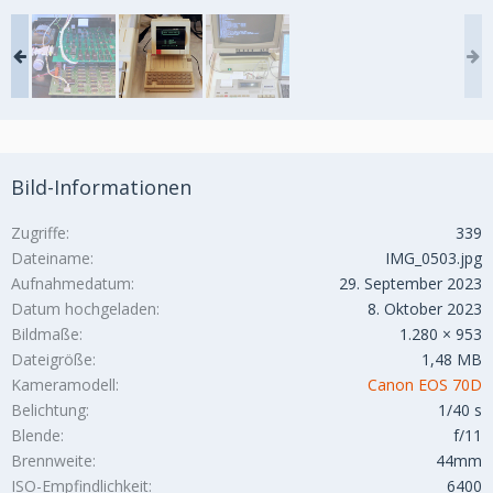
Bild-Informationen
Zugriffe
339
Dateiname
IMG_0503.jpg
Aufnahmedatum
29. September 2023
Datum hochgeladen
8. Oktober 2023
Bildmaße
1.280 × 953
Dateigröße
1,48 MB
Kameramodell
Canon EOS 70D
Belichtung
1/40 s
Blende
f/11
Brennweite
44mm
ISO-Empfindlichkeit
6400