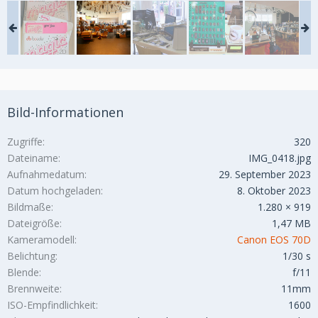
Bild-Informationen
Zugriffe
320
Dateiname
IMG_0418.jpg
Aufnahmedatum
29. September 2023
Datum hochgeladen
8. Oktober 2023
Bildmaße
1.280 × 919
Dateigröße
1,47 MB
Kameramodell
Canon EOS 70D
Belichtung
1/30 s
Blende
f/11
Brennweite
11mm
ISO-Empfindlichkeit
1600