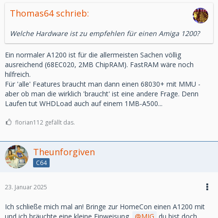
Thomas64 schrieb:
Welche Hardware ist zu empfehlen für einen Amiga 1200?
Ein normaler A1200 ist für die allermeisten Sachen völlig
ausreichend (68EC020, 2MB ChipRAM). FastRAM wäre noch
hilfreich.
Für 'alle' Features braucht man dann einen 68030+ mit MMU -
aber ob man die wirklich 'braucht' ist eine andere Frage. Denn
Laufen tut WHDLoad auch auf einem 1MB-A500...
florian112 gefällt das.
Theunforgiven
C64
23. Januar 2025
Ich schließe mich mal an! Bringe zur HomeCon einen A1200 mit
und ich bräuchte eine kleine Einweisung.
MIG
du bist doch