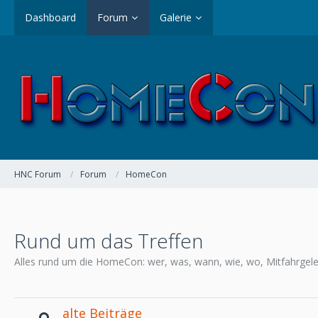
Dashboard
Forum
Galerie
HNC Forum
Forum
HomeCon
Rund um das Treffen
Alles rund um die HomeCon: wer, was, wann, wie, wo, Mitfahrgele
alte Beiträge