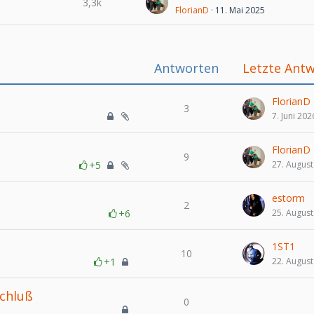
3,3k
FlorianD
11. Mai 2025
Antworten
Letzte Ant
FlorianD
3
7. Juni 202
FlorianD
9
+5
27. August
estorm
2
+6
25. August
1ST1
10
+1
22. August
chluß
0