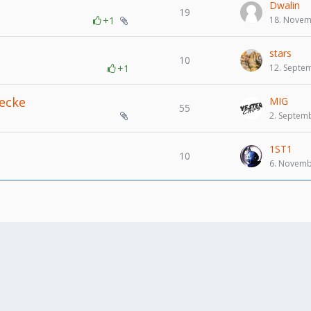
Dwalin
19
+1
18. Novem
stars
10
+1
12. Septe
recke
MIG
55
2. Septem
1ST1
10
6. Novemb