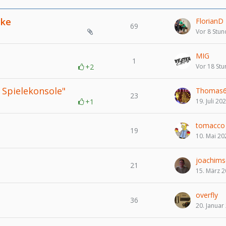
cke
FlorianD
69
Vor 8 Stu
MIG
1
+2
Vor 18 St
Spielekonsole"
Thomas
23
+1
19. Juli 20
tomacco
19
10. Mai 20
joachims
21
15. März 
overfly
36
20. Januar