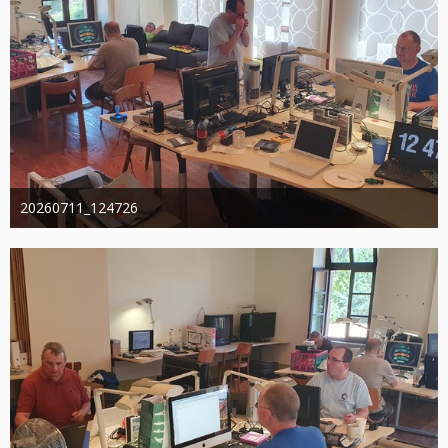
20260711_124726
MIG
11. Juli 2026
23
0
0