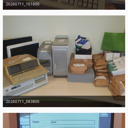
20260711_101600
MIG
11. Juli 2026
24
0
0
20260711_083800
MIG
11. Juli 2026
35
0
0