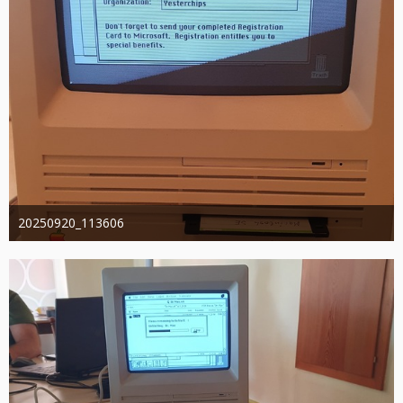
20250920_113606
MIG
20. September 2025
138
0
0