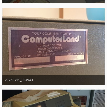
MIG
11. Juli 2026
25
0
0
20260711_084943
MIG
11. Juli 2026
22
0
0