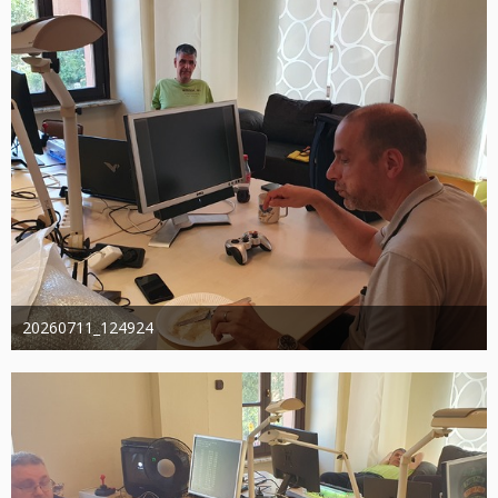
20260711_124924
MIG
11. Juli 2026
27
0
0