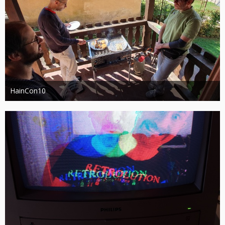
HainCon10
MIG
21. September 2024
219
0
0