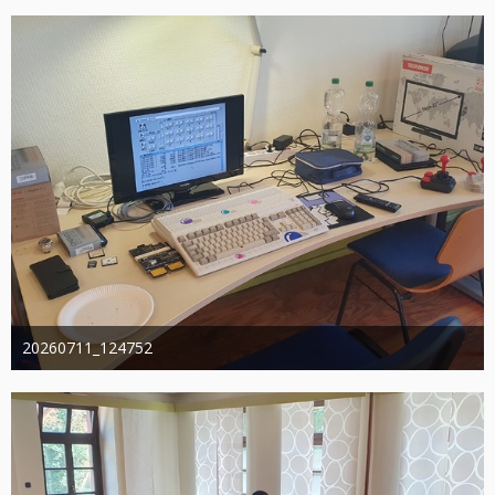
27
0
0
20260711_124752
MIG
11. Juli 2026
24
0
0