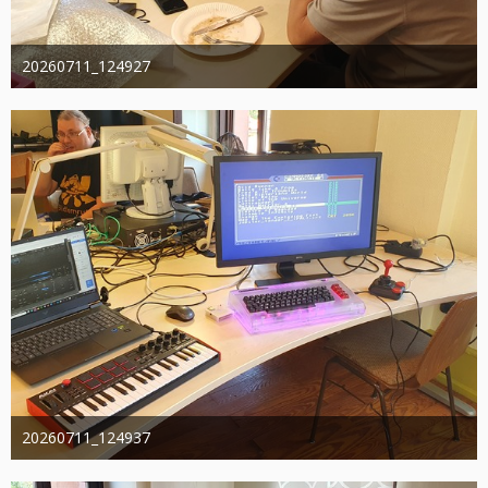
20260711_124927
MIG
11. Juli 2026
34
0
0
20260711_124937
MIG
11. Juli 2026
27
0
0