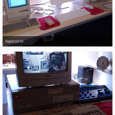
HainCon10
MIG
21. September 2024
215
0
0