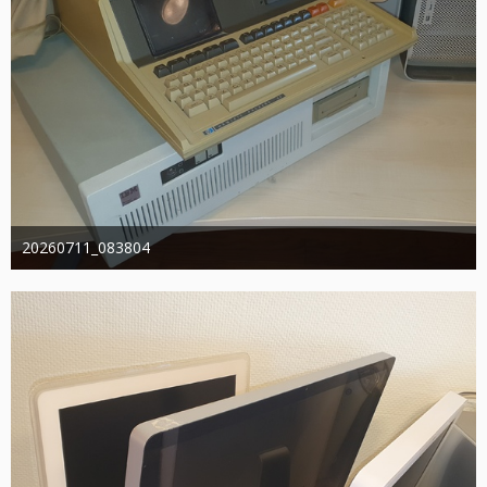
20260711_083804
MIG
11. Juli 2026
22
0
0