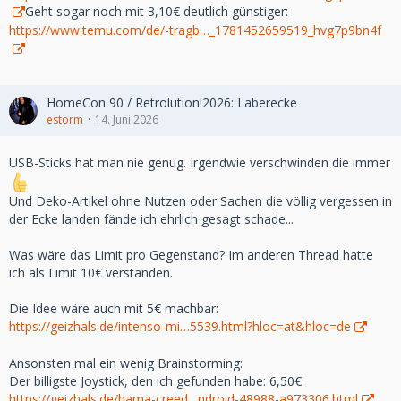
Geht sogar noch mit 3,10€ deutlich günstiger:
https://www.temu.com/de/-tragb…_1781452659519_hvg7p9bn4f
HomeCon 90 / Retrolution!2026: Laberecke
estorm
14. Juni 2026
USB-Sticks hat man nie genug. Irgendwie verschwinden die immer
Und Deko-Artikel ohne Nutzen oder Sachen die völlig vergessen in
der Ecke landen fände ich ehrlich gesagt schade...
Was wäre das Limit pro Gegenstand? Im anderen Thread hatte
ich als Limit 10€ verstanden.
Die Idee wäre auch mit 5€ machbar:
https://geizhals.de/intenso-mi…5539.html?hloc=at&hloc=de
Ansonsten mal ein wenig Brainstorming:
Der billigste Joystick, den ich gefunden habe: 6,50€
https://geizhals.de/hama-creed…ndroid-48988-a973306.html