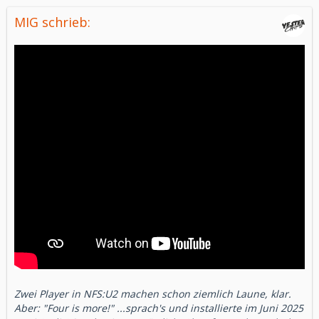
MIG schrieb:
Zwei Player in NFS:U2 machen schon ziemlich Laune, klar.
Aber: "Four is more!" ...sprach's und installierte im Juni 2025