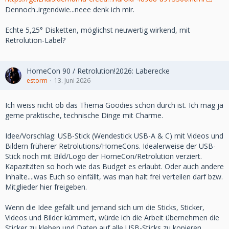
Dennoch..irgendwie...neee denk ich mir.
Echte 5,25° Disketten, möglichst neuwertig wirkend, mit
Retrolution-Label?
HomeCon 90 / Retrolution!2026: Laberecke
estorm
13. Juni 2026
Ich weiss nicht ob das Thema Goodies schon durch ist. Ich mag ja
gerne praktische, technische Dinge mit Charme.
Idee/Vorschlag: USB-Stick (Wendestick USB-A & C) mit Videos und
Bildern früherer Retrolutions/HomeCons. Idealerweise der USB-
Stick noch mit Bild/Logo der HomeCon/Retrolution verziert.
Kapazitäten so hoch wie das Budget es erlaubt. Oder auch andere
Inhalte....was Euch so einfällt, was man halt frei verteilen darf bzw.
Mitglieder hier freigeben.
Wenn die Idee gefällt und jemand sich um die Sticks, Sticker,
Videos und Bilder kümmert, würde ich die Arbeit übernehmen die
Sticker zu kleben und Daten auf alle USB-Sticks zu kopieren.