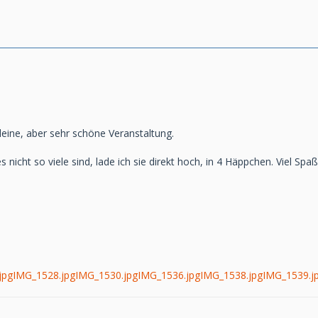
leine, aber sehr schöne Veranstaltung.
nicht so viele sind, lade ich sie direkt hoch, in 4 Häppchen. Viel Spaß
jpg
IMG_1528.jpg
IMG_1530.jpg
IMG_1536.jpg
IMG_1538.jpg
IMG_1539.j