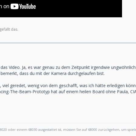
efällt das.
d das Video. Ja, es war genau zu dem Zeitpunkt irgendwie ungwöhnlich
bemerkt, dass du mit der Kamera durchgelaufen bist.
 viel geredet, wenig von dem geschafft, was ich hätte erledigen könn
ing-The-Beam-Prototyp hat auf einem heilen Board ohne Paula, CIAs 
020 oder einem 68030 ausgestattet ist, müssen Sie auf 68000 zurückgehen, um spie