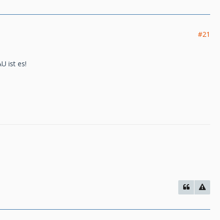
#21
U ist es!