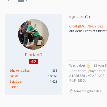
6. Juli 2024
+1
Groß (IMG_7943).jpeg
auf dem Festplatz hinte
FlorianD
MCP
War dabei
: 83 von 
Erhaltene Likes
853
Been there, played that.
ATARI 8Bit, ATARI VCS,
Punkte
10.169
R.I.P. BBQ.
Beiträge
1.623
Bilder
3
tomacco gefällt das.