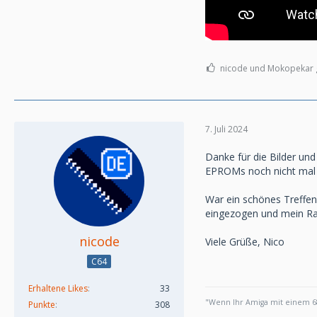
nicode und Mokopekar g
7. Juli 2024
Danke für die Bilder un
EPROMs noch nicht mal 
War ein schönes Treffen,
eingezogen und mein Rac
nicode
Viele Grüße, Nico
C64
Erhaltene Likes
33
"Wenn Ihr Amiga mit einem 68
Punkte
308