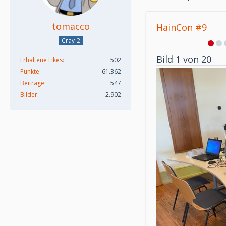
tomacco
HainCon #9
Cray-2
Bild 1 von 20
Erhaltene Likes
502
Punkte
61.362
Beiträge
547
Bilder
2.902