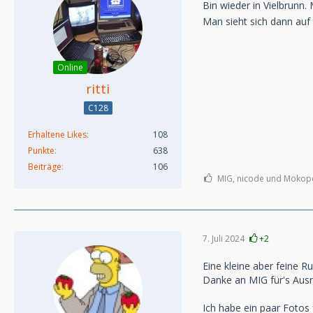
Bin wieder in Vielbrunn
Man sieht sich dann auf 
Online
ritti
C128
Erhaltene Likes
108
Punkte
638
Beiträge
106
MIG, nicode und Mokopek
7. Juli 2024
+2
Eine kleine aber feine R
Danke an MIG für's Ausri
Ich habe ein paar Fotos 