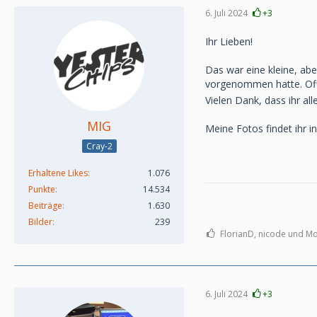
6. Juli 2024
+3
Ihr Lieben!
Das war eine kleine, ab
vorgenommen hatte. Off
Vielen Dank, dass ihr al
MIG
Meine Fotos findet ihr i
Cray-2
Erhaltene Likes
1.076
Punkte
14.534
Beiträge
1.630
Bilder
239
FlorianD, nicode und Mo
6. Juli 2024
+3