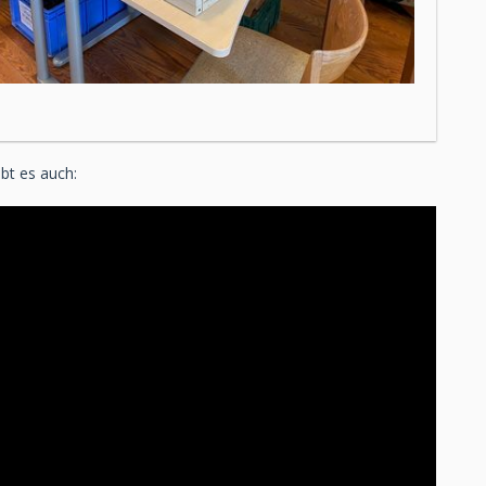
H
ibt es auch: