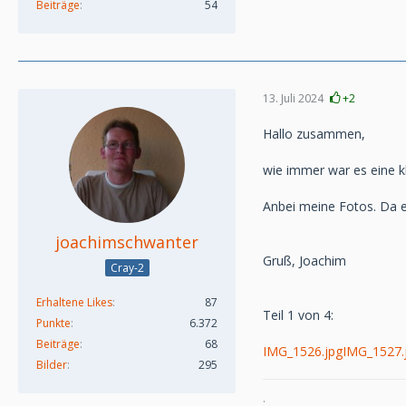
Beiträge
54
13. Juli 2024
+2
Hallo zusammen,
wie immer war es eine k
Anbei meine Fotos. Da es 
joachimschwanter
Gruß, Joachim
Cray-2
Erhaltene Likes
87
Teil 1 von 4:
Punkte
6.372
Beiträge
68
IMG_1526.jpg
IMG_1527.
Bilder
295
.