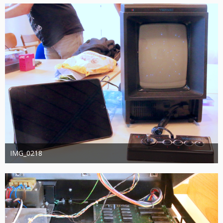
392
0
0
IMG_0218
joachimschwanter
9. Oktober 2023
376
0
0