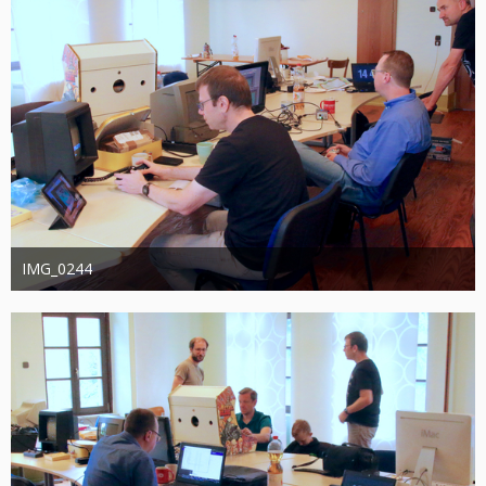
IMG_0244
joachimschwanter
9. Oktober 2023
384
0
0