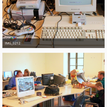
IMG_0212
joachimschwanter
9. Oktober 2023
388
0
0