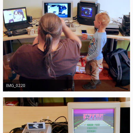
IMG_0220
joachimschwanter
9. Oktober 2023
385
0
0