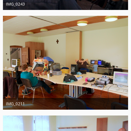
IMG_0243
joachimschwanter
9. Oktober 2023
351
0
0
IMG_0211
joachimschwanter
9. Oktober 2023
366
0
0