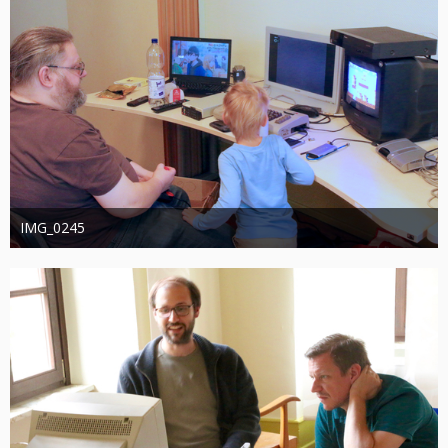
IMG_0245
joachimschwanter
9. Oktober 2023
365
0
0