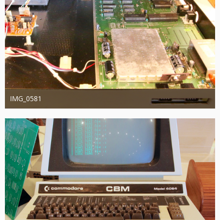
IMG_0581
joachimschwanter
8. Oktober 2023
443
0
0