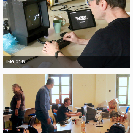
IMG_0249
joachimschwanter
9. Oktober 2023
386
0
0