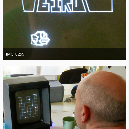
IMG_0259
joachimschwanter
9. Oktober 2023
365
0
0