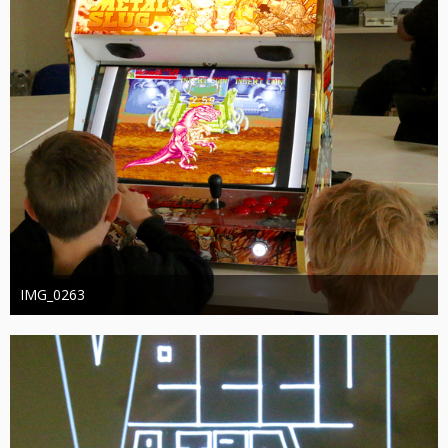
IMG_0263
joachimschwanter
9. Oktober 2023
385
0
0