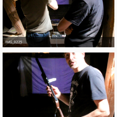
IMG_0225
joachimschwanter
9. Oktober 2023
344
0
0