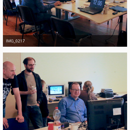
IMG_0217
joachimschwanter
9. Oktober 2023
351
0
0