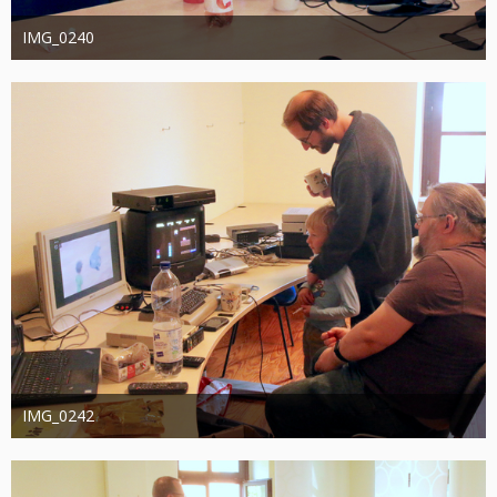
IMG_0240
joachimschwanter
9. Oktober 2023
380
0
0
IMG_0242
joachimschwanter
9. Oktober 2023
391
0
0