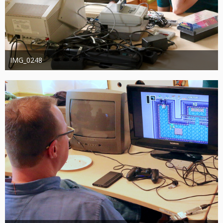
IMG_0248
joachimschwanter
9. Oktober 2023
364
0
0