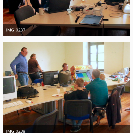
IMG_0237
joachimschwanter
9. Oktober 2023
396
0
0
IMG_0238