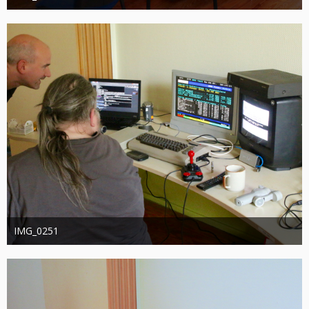
joachimschwanter
9. Oktober 2023
378
0
0
IMG_0251
joachimschwanter
9. Oktober 2023
377
0
0