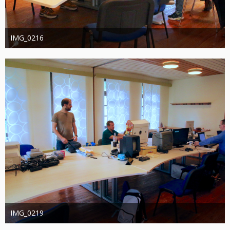
IMG_0216
joachimschwanter
9. Oktober 2023
355
0
0
IMG_0219
joachimschwanter
9. Oktober 2023