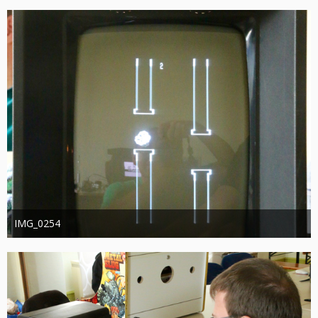
358
0
0
IMG_0254
joachimschwanter
9. Oktober 2023
348
0
0