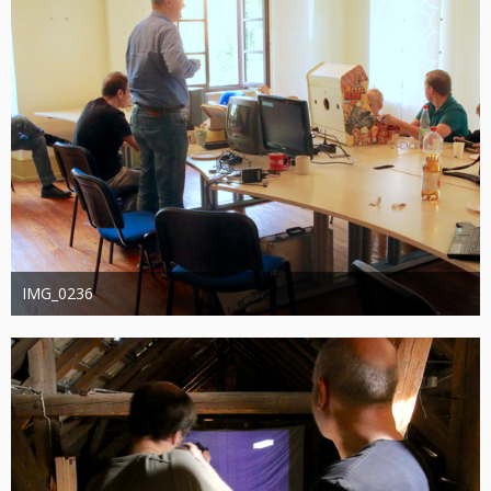
IMG_0236
joachimschwanter
9. Oktober 2023
384
0
0