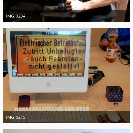
IMG_0234
joachimschwanter
9. Oktober 2023
364
0
0
IMG_0215
joachimschwanter
9. Oktober 2023
391
0
0