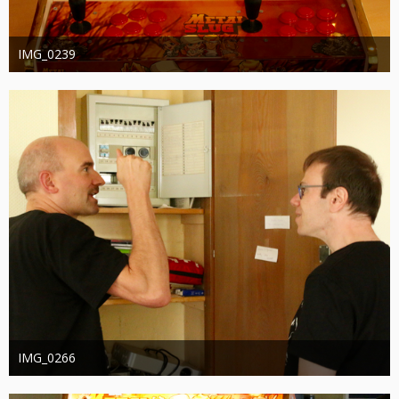
IMG_0239
joachimschwanter
9. Oktober 2023
349
0
0
IMG_0266
joachimschwanter
9. Oktober 2023
375
0
0