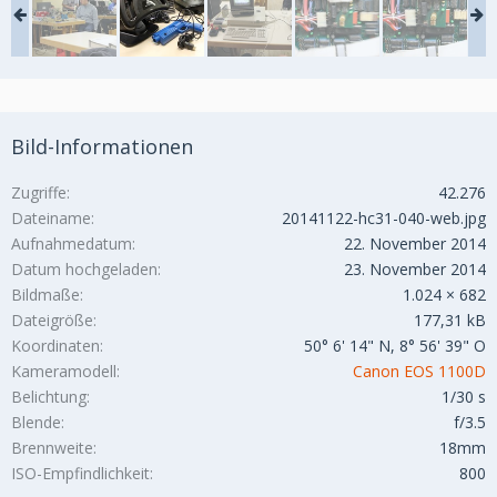
Bild-Informationen
Zugriffe
42.276
Dateiname
20141122-hc31-040-web.jpg
Aufnahmedatum
22. November 2014
Datum hochgeladen
23. November 2014
Bildmaße
1.024 × 682
Dateigröße
177,31 kB
Koordinaten
50° 6' 14" N, 8° 56' 39" O
Kameramodell
Canon EOS 1100D
Belichtung
1/30 s
Blende
f/3.5
Brennweite
18mm
ISO-Empfindlichkeit
800