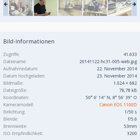
Bild-Informationen
Zugriffe
41.633
Dateiname
20141122-hc31-005-web.jpg
Aufnahmedatum
22. November 2014
Datum hochgeladen
23. November 2014
Bildmaße
1.024 × 682
Dateigröße
78,78 kB
Koordinaten
50° 6' 14" N, 8° 56' 39" O
Kameramodell
Canon EOS 1100D
Belichtung
1/50 s
Blende
f/5.6
Brennweite
53mm
ISO-Empfindlichkeit
3200