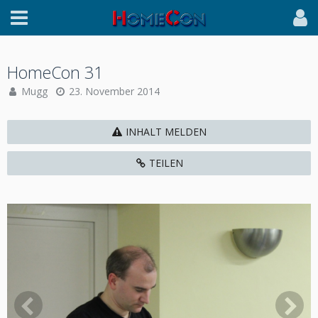
HomeCon 31
Mugg
23. November 2014
INHALT MELDEN
TEILEN