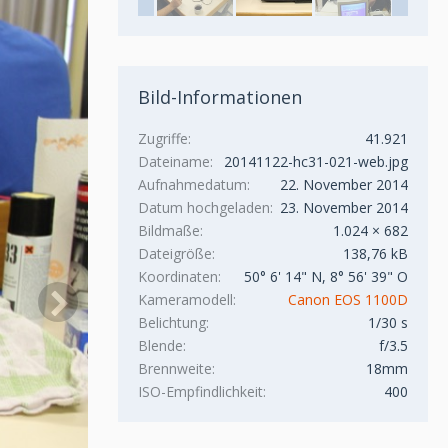
Bild-Informationen
Zugriffe
41.921
Dateiname
20141122-hc31-021-web.jpg
Aufnahmedatum
22. November 2014
Datum hochgeladen
23. November 2014
Bildmaße
1.024 × 682
Dateigröße
138,76 kB
Koordinaten
50° 6' 14" N, 8° 56' 39" O
Kameramodell
Canon EOS 1100D
Belichtung
1/30 s
Blende
f/3.5
Brennweite
18mm
ISO-Empfindlichkeit
400