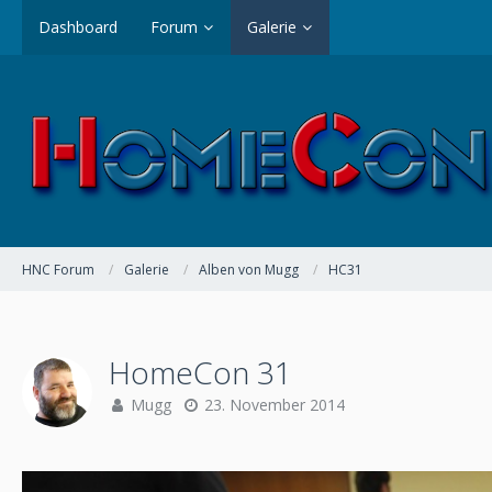
Dashboard
Forum
Galerie
HNC Forum
Galerie
Alben von Mugg
HC31
HomeCon 31
Mugg
23. November 2014