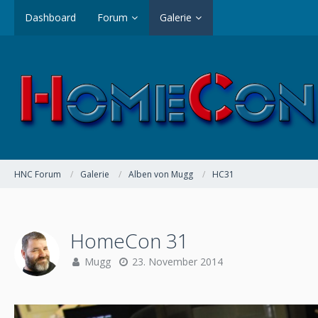
Dashboard
Forum
Galerie
HNC Forum
Galerie
Alben von Mugg
HC31
HomeCon 31
Mugg
23. November 2014