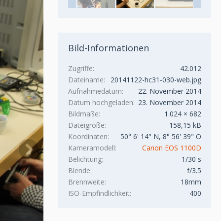
Bild-Informationen
Zugriffe
42.012
Dateiname
20141122-hc31-030-web.jpg
Aufnahmedatum
22. November 2014
Datum hochgeladen
23. November 2014
Bildmaße
1.024 × 682
Dateigröße
158,15 kB
Koordinaten
50° 6' 14" N, 8° 56' 39" O
Kameramodell
Canon EOS 1100D
Belichtung
1/30 s
Blende
f/3.5
Brennweite
18mm
ISO-Empfindlichkeit
400