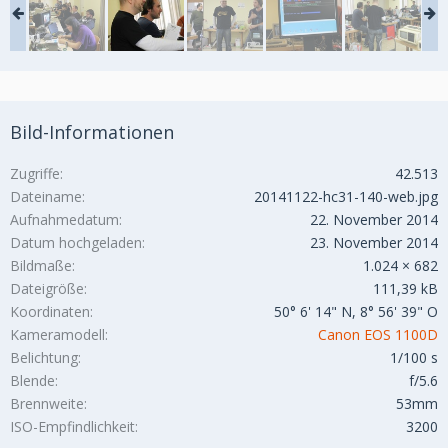
Bild-Informationen
Zugriffe
42.513
Dateiname
20141122-hc31-140-web.jpg
Aufnahmedatum
22. November 2014
Datum hochgeladen
23. November 2014
Bildmaße
1.024 × 682
Dateigröße
111,39 kB
Koordinaten
50° 6' 14" N, 8° 56' 39" O
Kameramodell
Canon EOS 1100D
Belichtung
1/100 s
Blende
f/5.6
Brennweite
53mm
ISO-Empfindlichkeit
3200