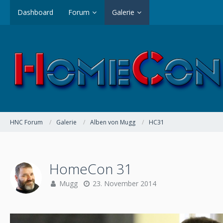
Dashboard
Forum
Galerie
HNC Forum
Galerie
Alben von Mugg
HC31
HomeCon 31
Mugg
23. November 2014