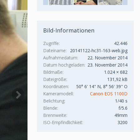
Bild-Informationen
Zugriffe
42.446
Dateiname
20141122-hc31-163-web.jpg
Aufnahmedatum
22. November 2014
Datum hochgeladen
23. November 2014
Bildmaße
1.024 × 682
Dateigröße
131,92 kB
Koordinaten
50° 6' 14" N, 8° 56' 39" O
Kameramodell
Canon EOS 1100D
Belichtung
1/40 s
Blende
f/5.6
Brennweite
49mm
ISO-Empfindlichkeit
3200