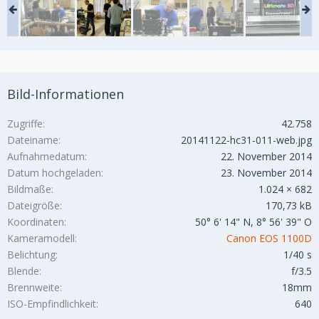
Bild-Informationen
Zugriffe
42.758
Dateiname
20141122-hc31-011-web.jpg
Aufnahmedatum
22. November 2014
Datum hochgeladen
23. November 2014
Bildmaße
1.024 × 682
Dateigröße
170,73 kB
Koordinaten
50° 6' 14" N, 8° 56' 39" O
Kameramodell
Canon EOS 1100D
Belichtung
1/40 s
Blende
f/3.5
Brennweite
18mm
ISO-Empfindlichkeit
640