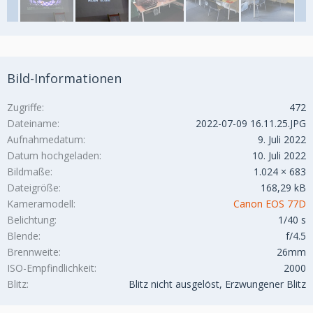
Bild-Informationen
Zugriffe
472
Dateiname
2022-07-09 16.11.25.JPG
Aufnahmedatum
9. Juli 2022
Datum hochgeladen
10. Juli 2022
Bildmaße
1.024 × 683
Dateigröße
168,29 kB
Kameramodell
Canon EOS 77D
Belichtung
1/40 s
Blende
f/4.5
Brennweite
26mm
ISO-Empfindlichkeit
2000
Blitz
Blitz nicht ausgelöst, Erzwungener Blitz