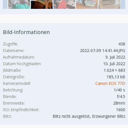
Bild-Informationen
Zugriffe
438
Dateiname
2022-07-09 14.41.44.JPG
Aufnahmedatum
9. Juli 2022
Datum hochgeladen
10. Juli 2022
Bildmaße
1.024 × 683
Dateigröße
185,13 kB
Kameramodell
Canon EOS 77D
Belichtung
1/40 s
Blende
f/4.5
Brennweite
28mm
ISO-Empfindlichkeit
1600
Blitz
Blitz nicht ausgelöst, Erzwungener Blitz