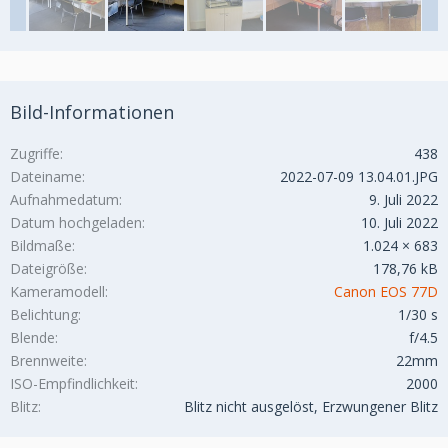
Bild-Informationen
Zugriffe
438
Dateiname
2022-07-09 13.04.01.JPG
Aufnahmedatum
9. Juli 2022
Datum hochgeladen
10. Juli 2022
Bildmaße
1.024 × 683
Dateigröße
178,76 kB
Kameramodell
Canon EOS 77D
Belichtung
1/30 s
Blende
f/4.5
Brennweite
22mm
ISO-Empfindlichkeit
2000
Blitz
Blitz nicht ausgelöst, Erzwungener Blitz