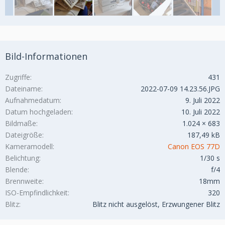
Bild-Informationen
Zugriffe
431
Dateiname
2022-07-09 14.23.56.JPG
Aufnahmedatum
9. Juli 2022
Datum hochgeladen
10. Juli 2022
Bildmaße
1.024 × 683
Dateigröße
187,49 kB
Kameramodell
Canon EOS 77D
Belichtung
1/30 s
Blende
f/4
Brennweite
18mm
ISO-Empfindlichkeit
320
Blitz
Blitz nicht ausgelöst, Erzwungener Blitz