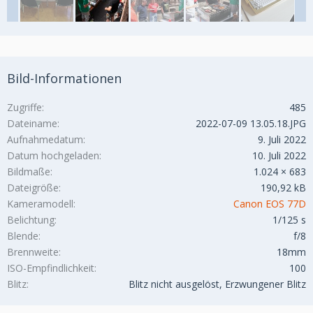
Bild-Informationen
Zugriffe
485
Dateiname
2022-07-09 13.05.18.JPG
Aufnahmedatum
9. Juli 2022
Datum hochgeladen
10. Juli 2022
Bildmaße
1.024 × 683
Dateigröße
190,92 kB
Kameramodell
Canon EOS 77D
Belichtung
1/125 s
Blende
f/8
Brennweite
18mm
ISO-Empfindlichkeit
100
Blitz
Blitz nicht ausgelöst, Erzwungener Blitz