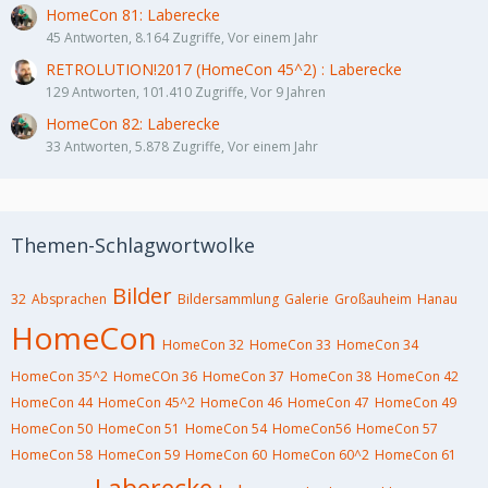
HomeCon 81: Laberecke
45 Antworten, 8.164 Zugriffe, Vor einem Jahr
RETROLUTION!2017 (HomeCon 45^2) : Laberecke
129 Antworten, 101.410 Zugriffe, Vor 9 Jahren
HomeCon 82: Laberecke
33 Antworten, 5.878 Zugriffe, Vor einem Jahr
Themen-Schlagwortwolke
Bilder
32
Absprachen
Bildersammlung
Galerie
Großauheim
Hanau
HomeCon
HomeCon 32
HomeCon 33
HomeCon 34
HomeCon 35^2
HomeCOn 36
HomeCon 37
HomeCon 38
HomeCon 42
HomeCon 44
HomeCon 45^2
HomeCon 46
HomeCon 47
HomeCon 49
HomeCon 50
HomeCon 51
HomeCon 54
HomeCon56
HomeCon 57
HomeCon 58
HomeCon 59
HomeCon 60
HomeCon 60^2
HomeCon 61