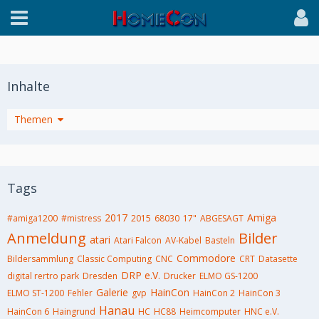
Inhalte
Themen
Tags
2017
Amiga
#amiga1200
#mistress
2015
68030
17"
ABGESAGT
Anmeldung
Bilder
atari
Atari Falcon
AV-Kabel
Basteln
Commodore
Bildersammlung
Classic Computing
CNC
CRT
Datasette
DRP e.V.
digital rertro park
Dresden
Drucker
ELMO GS-1200
Galerie
HainCon
ELMO ST-1200
Fehler
gvp
HainCon 2
HainCon 3
Hanau
HainCon 6
Haingrund
HC
HC88
Heimcomputer
HNC e.V.