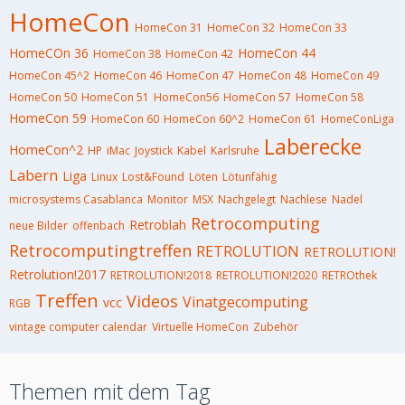
HomeCon
HomeCon 31
HomeCon 32
HomeCon 33
HomeCOn 36
HomeCon 44
HomeCon 38
HomeCon 42
HomeCon 45^2
HomeCon 46
HomeCon 47
HomeCon 48
HomeCon 49
HomeCon 50
HomeCon 51
HomeCon56
HomeCon 57
HomeCon 58
HomeCon 59
HomeCon 60
HomeCon 60^2
HomeCon 61
HomeConLiga
Laberecke
HomeCon^2
HP
iMac
Joystick
Kabel
Karlsruhe
Labern
Liga
Linux
Lost&Found
Löten
Lötunfähig
microsystems Casablanca
Monitor
MSX
Nachgelegt
Nachlese
Nadel
Retrocomputing
Retroblah
neue Bilder
offenbach
Retrocomputingtreffen
RETROLUTION
RETROLUTION!
Retrolution!2017
RETROLUTION!2018
RETROLUTION!2020
RETROthek
Treffen
Videos
Vinatgecomputing
vcc
RGB
vintage computer calendar
Virtuelle HomeCon
Zubehör
Themen mit dem Tag