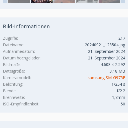
Bild-Informationen
Zugriffe
217
Dateiname
20240921_123504.jpg
Aufnahmedatum
21. September 2024
Datum hochgeladen
21. September 2024
Bildmaße
4.608 × 2.592
Dateigröße
3,18 MB
Kameramodell
samsung SM-G975F
Belichtung
1/254 s
Blende
f/2.2
Brennweite
1,8mm
ISO-Empfindlichkeit
50