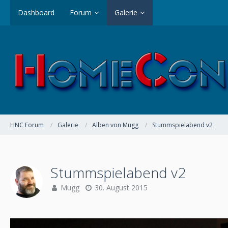
Dashboard
Forum
Galerie
HNC Forum
Galerie
Alben von Mugg
Stummspielabend v2
Stummspielabend v2
Mugg
30. August 2015