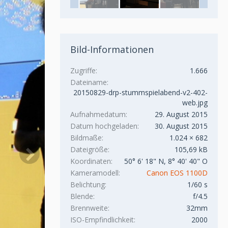
Bild-Informationen
Zugriffe
1.666
Dateiname
20150829-drp-stummspielabend-v2-402-
web.jpg
Aufnahmedatum
29. August 2015
Datum hochgeladen
30. August 2015
Bildmaße
1.024 × 682
Dateigröße
105,69 kB
Koordinaten
50° 6' 18" N, 8° 40' 40" O
Kameramodell
Canon EOS 1100D
Belichtung
1/60 s
Blende
f/4.5
Brennweite
32mm
ISO-Empfindlichkeit
2000