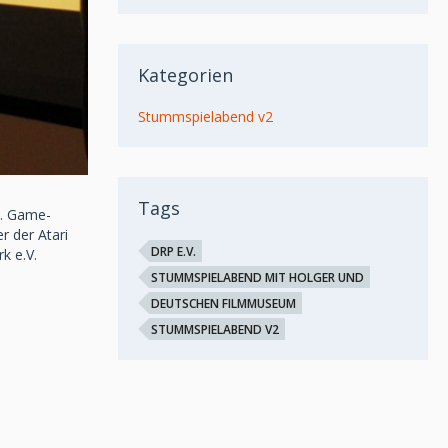
Kategorien
Stummspielabend v2
Tags
2. Game-
r der Atari
DRP E.V.
k e.V.
STUMMSPIELABEND MIT HOLGER UND
DEUTSCHEN FILMMUSEUM
STUMMSPIELABEND V2