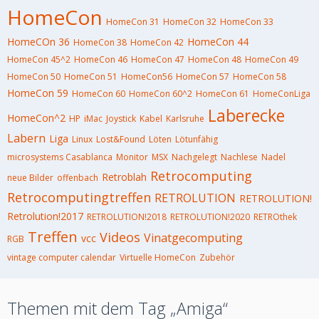
HomeCon
HomeCon 31
HomeCon 32
HomeCon 33
HomeCOn 36
HomeCon 44
HomeCon 38
HomeCon 42
HomeCon 45^2
HomeCon 46
HomeCon 47
HomeCon 48
HomeCon 49
HomeCon 50
HomeCon 51
HomeCon56
HomeCon 57
HomeCon 58
HomeCon 59
HomeCon 60
HomeCon 60^2
HomeCon 61
HomeConLiga
Laberecke
HomeCon^2
HP
iMac
Joystick
Kabel
Karlsruhe
Labern
Liga
Linux
Lost&Found
Löten
Lötunfähig
microsystems Casablanca
Monitor
MSX
Nachgelegt
Nachlese
Nadel
Retrocomputing
Retroblah
neue Bilder
offenbach
Retrocomputingtreffen
RETROLUTION
RETROLUTION!
Retrolution!2017
RETROLUTION!2018
RETROLUTION!2020
RETROthek
Treffen
Videos
Vinatgecomputing
vcc
RGB
vintage computer calendar
Virtuelle HomeCon
Zubehör
Themen mit dem Tag „Amiga“