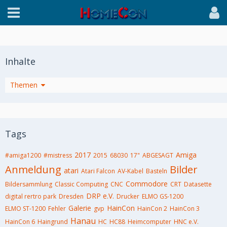
Inhalte
Themen
Tags
2017
Amiga
#amiga1200
#mistress
2015
68030
17"
ABGESAGT
Anmeldung
Bilder
atari
Atari Falcon
AV-Kabel
Basteln
Commodore
Bildersammlung
Classic Computing
CNC
CRT
Datasette
DRP e.V.
digital rertro park
Dresden
Drucker
ELMO GS-1200
Galerie
HainCon
ELMO ST-1200
Fehler
gvp
HainCon 2
HainCon 3
Hanau
HainCon 6
Haingrund
HC
HC88
Heimcomputer
HNC e.V.