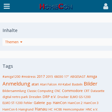
Inhalte
Themen
Tags
2017
Amiga
#amiga1200
#mistress
2015
68030
17"
ABGESAGT
Anmeldung
Bilder
atari
Atari Falcon
AV-Kabel
Basteln
Commodore
Bildersammlung
Classic Computing
CNC
CRT
Datasette
DRP e.V.
digital rertro park
Dresden
Drucker
ELMO GS-1200
Galerie
HainCon
ELMO ST-1200
Fehler
gvp
HainCon 2
HainCon 3
Hanau
HainCon 6
Haingrund
HC
HC88
Heimcomputer
HNC e.V.