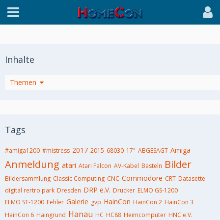
Inhalte
Themen
Tags
2017
Amiga
#amiga1200
#mistress
2015
68030
17"
ABGESAGT
Anmeldung
Bilder
atari
Atari Falcon
AV-Kabel
Basteln
Commodore
Bildersammlung
Classic Computing
CNC
CRT
Datasette
DRP e.V.
digital rertro park
Dresden
Drucker
ELMO GS-1200
Galerie
HainCon
ELMO ST-1200
Fehler
gvp
HainCon 2
HainCon 3
Hanau
HainCon 6
Haingrund
HC
HC88
Heimcomputer
HNC e.V.