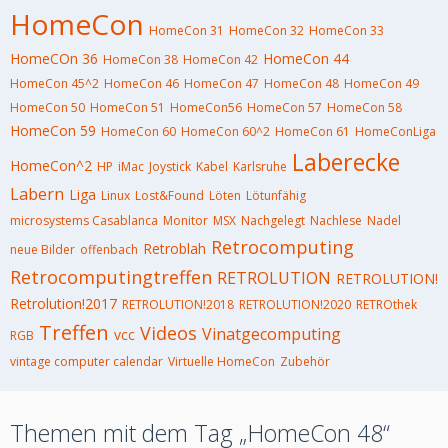
HomeCon
HomeCon 31
HomeCon 32
HomeCon 33
HomeCOn 36
HomeCon 44
HomeCon 38
HomeCon 42
HomeCon 45^2
HomeCon 46
HomeCon 47
HomeCon 48
HomeCon 49
HomeCon 50
HomeCon 51
HomeCon56
HomeCon 57
HomeCon 58
HomeCon 59
HomeCon 60
HomeCon 60^2
HomeCon 61
HomeConLiga
Laberecke
HomeCon^2
HP
iMac
Joystick
Kabel
Karlsruhe
Labern
Liga
Linux
Lost&Found
Löten
Lötunfähig
microsystems Casablanca
Monitor
MSX
Nachgelegt
Nachlese
Nadel
Retrocomputing
Retroblah
neue Bilder
offenbach
Retrocomputingtreffen
RETROLUTION
RETROLUTION!
Retrolution!2017
RETROLUTION!2018
RETROLUTION!2020
RETROthek
Treffen
Videos
Vinatgecomputing
vcc
RGB
vintage computer calendar
Virtuelle HomeCon
Zubehör
Themen mit dem Tag „HomeCon 48“