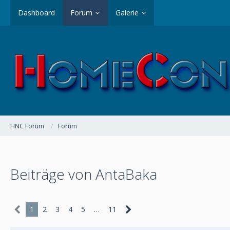
Dashboard
Forum
Galerie
HNC Forum
Forum
Beiträge von AntaBaka
1
2
3
4
5
…
11