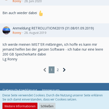
Ronny
28. Juni 2020
Bin auch wieder dabei
Anmeldung RETROLUTION!2019 (31.08/01.09.2019)
Ronny
28. August 2019
Ich werde meinen MIST'ER mitbringen, ich hoffe es kann mir
jemand helfen bei der ganzen Software - ich habe nur eine leere
200 GB Speicherkarte dabei
Lg Ronny
1
2
Datenschutzerklärung
Impressum
Diese Seite verwendet Cookies. Durch die Nutzung unserer Seite erklären
Sie sich damit einverstanden, dass wir Cookies setzen.
Community-Software:
WoltLab Suite™
Weitere Informationen
Schließen