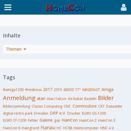
Inhalte
Themen
Tags
2017
Amiga
#amiga1200
#mistress
2015
68030
17"
ABGESAGT
Anmeldung
Bilder
atari
Atari Falcon
AV-Kabel
Basteln
Commodore
Bildersammlung
Classic Computing
CNC
CRT
Datasette
DRP e.V.
digital rertro park
Dresden
Drucker
ELMO GS-1200
Galerie
HainCon
ELMO ST-1200
Fehler
gvp
HainCon 2
HainCon 3
Hanau
HainCon 6
Haingrund
HC
HC88
Heimcomputer
HNC e.V.