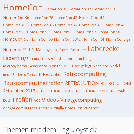
HomeCon
HomeCon 31
HomeCon 32
HomeCon 33
HomeCOn 36
HomeCon 44
HomeCon 38
HomeCon 42
HomeCon 45^2
HomeCon 46
HomeCon 47
HomeCon 48
HomeCon 49
HomeCon 50
HomeCon 51
HomeCon56
HomeCon 57
HomeCon 58
HomeCon 59
HomeCon 60
HomeCon 60^2
HomeCon 61
HomeConLiga
Laberecke
HomeCon^2
HP
iMac
Joystick
Kabel
Karlsruhe
Labern
Liga
Linux
Lost&Found
Löten
Lötunfähig
microsystems Casablanca
Monitor
MSX
Nachgelegt
Nachlese
Nadel
Retrocomputing
Retroblah
neue Bilder
offenbach
Retrocomputingtreffen
RETROLUTION
RETROLUTION!
Retrolution!2017
RETROLUTION!2018
RETROLUTION!2020
RETROthek
Treffen
Videos
Vinatgecomputing
vcc
RGB
vintage computer calendar
Virtuelle HomeCon
Zubehör
Themen mit dem Tag „Joystick“