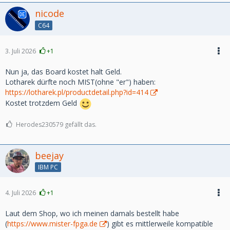
nicode
C64
3. Juli 2026
+1
Nun ja, das Board kostet halt Geld.
Lotharek dürfte noch MIST(ohne "er") haben:
https://lotharek.pl/productdetail.php?id=414
Kostet trotzdem Geld
Herodes230579 gefällt das.
beejay
IBM PC
4. Juli 2026
+1
Laut dem Shop, wo ich meinen damals bestellt habe
(
https://www.mister-fpga.de
) gibt es mittlerweile kompatible