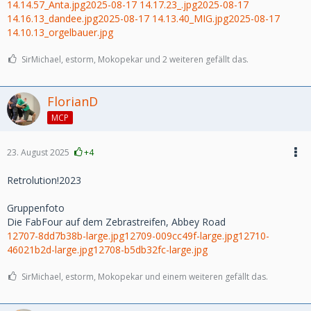
14.14.57_Anta.jpg
2025-08-17 14.17.23_.jpg
2025-08-17
14.16.13_dandee.jpg
2025-08-17 14.13.40_MIG.jpg
2025-08-17
14.10.13_orgelbauer.jpg
SirMichael, estorm, Mokopekar und 2 weiteren gefällt das.
FlorianD
MCP
23. August 2025
+4
Retrolution!2023
Gruppenfoto
Die FabFour auf dem Zebrastreifen, Abbey Road
12707-8dd7b38b-large.jpg
12709-009cc49f-large.jpg
12710-
46021b2d-large.jpg
12708-b5db32fc-large.jpg
SirMichael, estorm, Mokopekar und einem weiteren gefällt das.