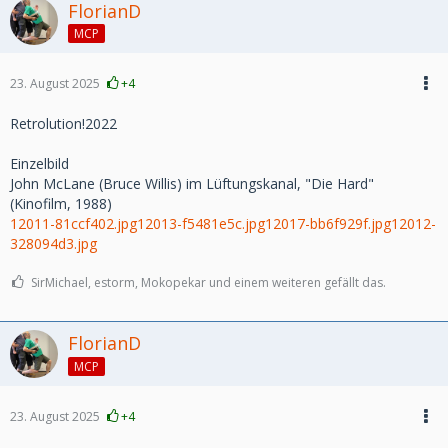
FlorianD
MCP
23. August 2025
+4
Retrolution!2022
Einzelbild
John McLane (Bruce Willis) im Lüftungskanal, "Die Hard"
(Kinofilm, 1988)
12011-81ccf402.jpg
12013-f5481e5c.jpg
12017-bb6f929f.jpg
12012-
328094d3.jpg
SirMichael, estorm, Mokopekar und einem weiteren gefällt das.
FlorianD
MCP
23. August 2025
+4