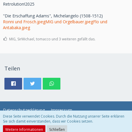
Retrolution!2025
"Die Erschaffung Adams", Michelangelo (1508-1512)
Ronni und Frosch.jpeg
MIG und Orgelbauer.jpeg
Flo und
Antabaka.jpeg
MIG, SirMichael, tomacco und 3 weiteren gefällt das.
Teilen
Datenschutzerklärung
Impressum
Diese Seite verwendet Cookies. Durch die Nutzung unserer Seite erklären
Sie sich damit einverstanden, dass wir Cookies setzen.
Community-Software:
WoltLab Suite™
Weitere Informationen
Schließen