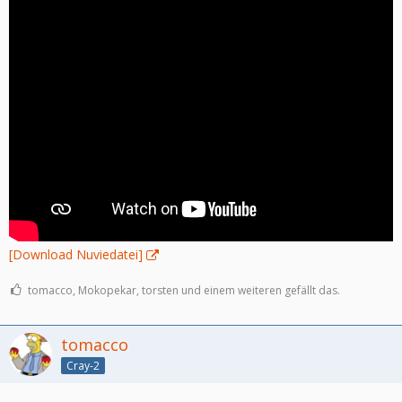
[Download Nuviedatei]
tomacco, Mokopekar, torsten und einem weiteren gefällt das.
tomacco
Cray-2