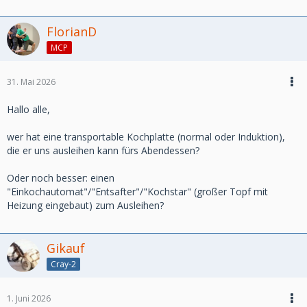
korrigiert wird
Also...hätte jemand Lust mit mir etwas zu erzählen und
FlorianD
auch vllt Teil seiner Hardware mit vorzustellen?
MCP
31. Mai 2026
Hallo alle,
wer hat eine transportable Kochplatte (normal oder Induktion),
die er uns ausleihen kann fürs Abendessen?
Oder noch besser: einen
"Einkochautomat"/"Entsafter"/"Kochstar" (großer Topf mit
Heizung eingebaut) zum Ausleihen?
Gikauf
Cray-2
1. Juni 2026