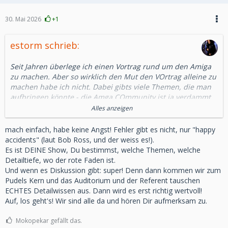
30. Mai 2026
+1
estorm schrieb:
Seit Jahren überlege ich einen Vortrag rund um den Amiga
zu machen. Aber so wirklich den Mut den VOrtrag alleine zu
machen habe ich nicht. Dabei gibts viele Themen, die man
aufbringen könnte - die Amga COmmunity ist ja verdammt
aktiv und produktiv.
Alles anzeigen
Am liebsten wäre mir ja so ein Thema wie die Vorstellung
einiger zeitgenössischer aber auch moderner Karten: Turbo,
mach einfach, habe keine Angst! Fehler gibt es nicht, nur "happy
Grafik, Soundkarten.
accidents" (laut Bob Ross, und der weiss es!).
Es ist DEINE Show, Du bestimmst, welche Themen, welche
Wäre denn vielleicht jemand interessiert mit mir im Duo so
Detailtiefe, wo der rote Faden ist.
einen Vortrag zu machen?
Und wenn es Diskussion gibt: super! Denn dann kommen wir zum
Pudels Kern und das Auditorium und der Referent tauschen
Es soll ein einfacher Einblick in die Welt und die
ECHTES Detailwissen aus. Dann wird es erst richtig wertvoll!
Möglichkeiten sein, kein Vortrag für die Hardcore-Amigianer.
Auf, los geht's! Wir sind alle da und hören Dir aufmerksam zu.
Mir ist schon klar, dass diese jedes Wort auf die Goldwaage
nehmen und jedes versehentlich falsch verkündete Bit
Mokopekar gefällt das.