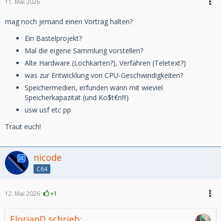
11. Mai 2026
mag noch jemand einen Vortrag halten?
Ein Bastelprojekt?
Mal die eigene Sammlung vorstellen?
Alte Hardware (Lochkarten?), Verfahren (Teletext?)
was zur Entwicklung von CPU-Geschwindigkeiten?
Speichermedien, erfunden wann mit wieviel
Speicherkapazität (und Ko$t€n!!!)
usw usf etc pp
Traut euch!
nicode
C64
12. Mai 2026
+1
FlorianD schrieb: