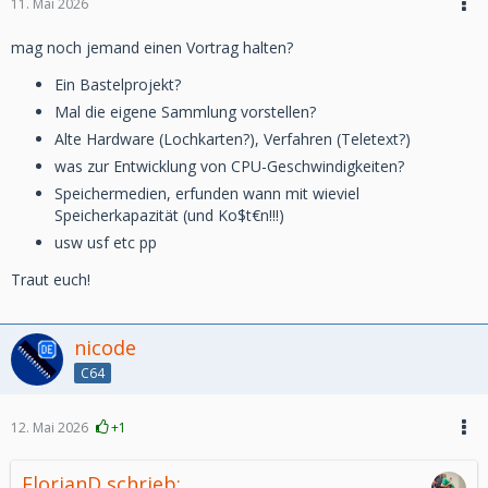
11. Mai 2026
mag noch jemand einen Vortrag halten?
Ein Bastelprojekt?
Mal die eigene Sammlung vorstellen?
Alte Hardware (Lochkarten?), Verfahren (Teletext?)
was zur Entwicklung von CPU-Geschwindigkeiten?
Speichermedien, erfunden wann mit wieviel
Speicherkapazität (und Ko$t€n!!!)
usw usf etc pp
Traut euch!
nicode
C64
12. Mai 2026
+1
FlorianD schrieb: