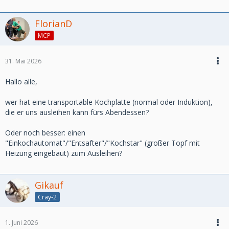
korrigiert wird
Also...hätte jemand Lust mit mir etwas zu erzählen und
FlorianD
auch vllt Teil seiner Hardware mit vorzustellen?
MCP
31. Mai 2026
Hallo alle,
wer hat eine transportable Kochplatte (normal oder Induktion),
die er uns ausleihen kann fürs Abendessen?
Oder noch besser: einen
"Einkochautomat"/"Entsafter"/"Kochstar" (großer Topf mit
Heizung eingebaut) zum Ausleihen?
Gikauf
Cray-2
1. Juni 2026