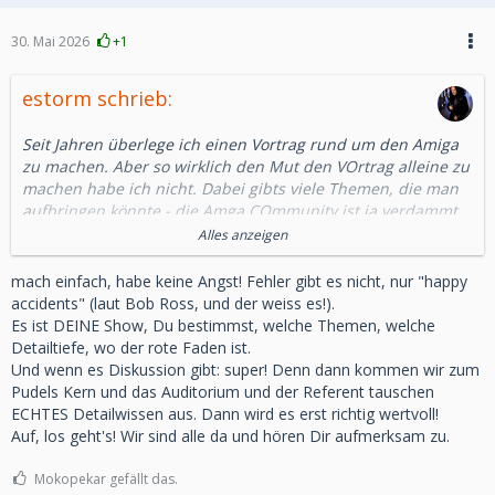
30. Mai 2026
+1
estorm schrieb:
Seit Jahren überlege ich einen Vortrag rund um den Amiga
zu machen. Aber so wirklich den Mut den VOrtrag alleine zu
machen habe ich nicht. Dabei gibts viele Themen, die man
aufbringen könnte - die Amga COmmunity ist ja verdammt
aktiv und produktiv.
Alles anzeigen
Am liebsten wäre mir ja so ein Thema wie die Vorstellung
einiger zeitgenössischer aber auch moderner Karten: Turbo,
mach einfach, habe keine Angst! Fehler gibt es nicht, nur "happy
Grafik, Soundkarten.
accidents" (laut Bob Ross, und der weiss es!).
Es ist DEINE Show, Du bestimmst, welche Themen, welche
Wäre denn vielleicht jemand interessiert mit mir im Duo so
Detailtiefe, wo der rote Faden ist.
einen Vortrag zu machen?
Und wenn es Diskussion gibt: super! Denn dann kommen wir zum
Pudels Kern und das Auditorium und der Referent tauschen
Es soll ein einfacher Einblick in die Welt und die
ECHTES Detailwissen aus. Dann wird es erst richtig wertvoll!
Möglichkeiten sein, kein Vortrag für die Hardcore-Amigianer.
Auf, los geht's! Wir sind alle da und hören Dir aufmerksam zu.
Mir ist schon klar, dass diese jedes Wort auf die Goldwaage
nehmen und jedes versehentlich falsch verkündete Bit
Mokopekar gefällt das.