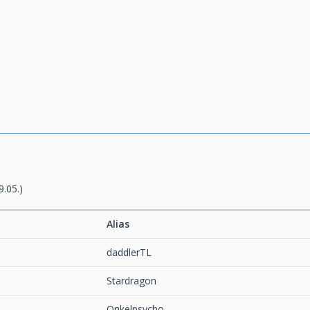
9.05.)
Alias
daddlerTL
Stardragon
Onkelpsycho