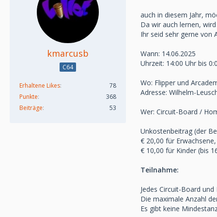
auch in diesem Jahr, mö
Da wir auch lernen, wird
Ihr seid sehr gerne von
kmarcusb
Wann: 14.06.2025
Uhrzeit: 14:00 Uhr bis 0:
C64
Wo: Flipper und Arcade
Erhaltene Likes
78
Adresse: Wilhelm-Leusch
Punkte
368
Beiträge
53
Wer: Circuit-Board / H
Unkostenbeitrag (der Be
€ 20,00 für Erwachsene,
€ 10,00 für Kinder (bis 1
Teilnahme:
Jedes Circuit-Board un
Die maximale Anzahl der
Es gibt keine Mindestan