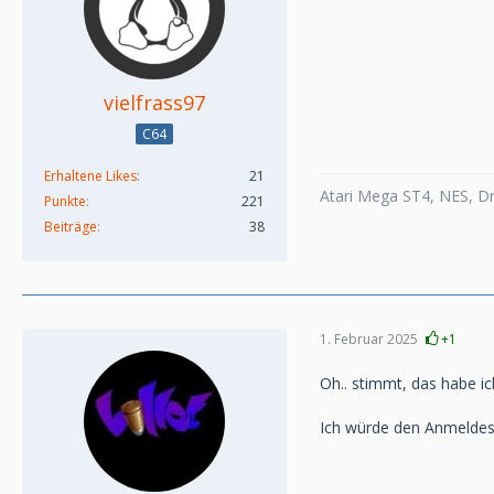
vielfrass97
C64
Erhaltene Likes
21
Atari Mega ST4, NES, Dr
Punkte
221
Beiträge
38
1. Februar 2025
+1
Oh.. stimmt, das habe 
Ich würde den Anmeldesc