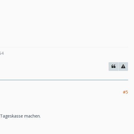
G4
#5
e Tageskasse machen.