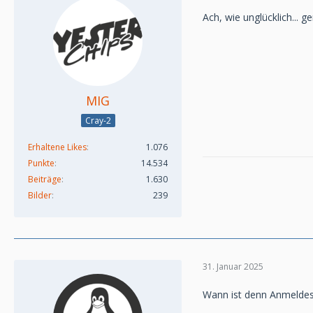
Ach, wie unglücklich...
MIG
Cray-2
Erhaltene Likes
1.076
Punkte
14.534
Beiträge
1.630
Bilder
239
31. Januar 2025
Wann ist denn Anmeldes