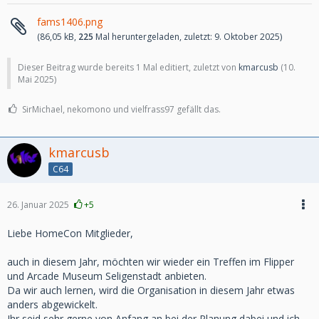
fams1406.png
(86,05 kB,
225
Mal heruntergeladen, zuletzt:
9. Oktober 2025
)
Dieser Beitrag wurde bereits 1 Mal editiert, zuletzt von
kmarcusb
(
10.
Mai 2025
)
SirMichael, nekomono und vielfrass97 gefällt das.
kmarcusb
C64
26. Januar 2025
+5
Liebe HomeCon Mitglieder,
auch in diesem Jahr, möchten wir wieder ein Treffen im Flipper
und Arcade Museum Seligenstadt anbieten.
Da wir auch lernen, wird die Organisation in diesem Jahr etwas
anders abgewickelt.
Ihr seid sehr gerne von Anfang an bei der Planung dabei und ich