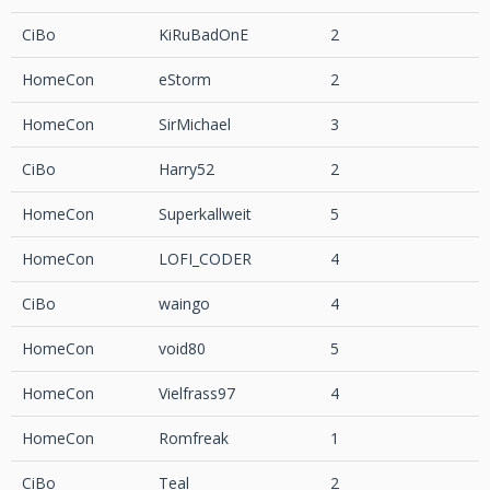
CiBo
KiRuBadOnE
2
HomeCon
eStorm
2
HomeCon
SirMichael
3
CiBo
Harry52
2
HomeCon
Superkallweit
5
HomeCon
LOFI_CODER
4
CiBo
waingo
4
HomeCon
void80
5
HomeCon
Vielfrass97
4
HomeCon
Romfreak
1
CiBo
Teal
2