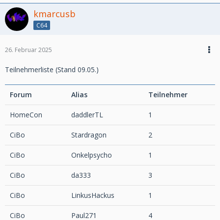
kmarcusb
C64
26. Februar 2025
Teilnehmerliste (Stand 09.05.)
Forum
Alias
Teilnehmer
HomeCon
daddlerTL
1
CiBo
Stardragon
2
CiBo
Onkelpsycho
1
CiBo
da333
3
CiBo
LinkusHackus
1
CiBo
Paul271
4