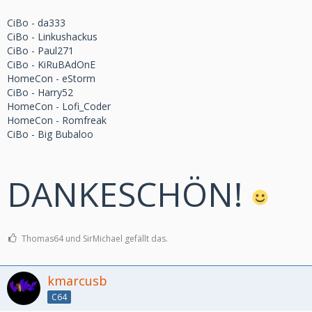
CiBo - da333
CiBo - Linkushackus
CiBo - Paul271
CiBo - KiRuBAdOnE
HomeCon - eStorm
CiBo - Harry52
HomeCon - Lofi_Coder
HomeCon - Romfreak
CiBo - Big Bubaloo
DANKESCHÖN!
Thomas64 und SirMichael gefällt das.
kmarcusb
C64