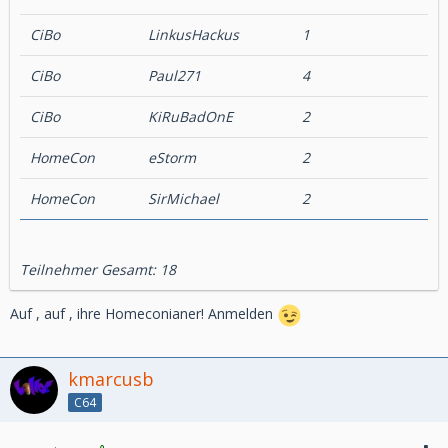
CiBo
LinkusHackus
1
CiBo
Paul271
4
CiBo
KiRuBadOnE
2
HomeCon
eStorm
2
HomeCon
SirMichael
2
Teilnehmer Gesamt: 18
Auf , auf , ihre Homeconianer! Anmelden
kmarcusb
C64