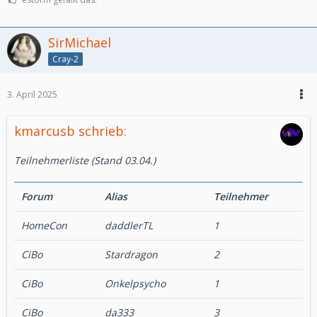
SirMichael
Cray-2
3. April 2025
kmarcusb schrieb:
Teilnehmerliste (Stand 03.04.)
Forum
Alias
Teilnehmer
HomeCon
daddlerTL
1
CiBo
Stardragon
2
CiBo
Onkelpsycho
1
CiBo
da333
3