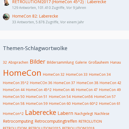
RETROLUTION!2017 (HomeCon 45^2) : Laberecke
129 Antworten, 101.410 Zugriffe, Vor 9 Jahren
HomeCon 82: Laberecke
33 Antworten, 5.878 Zugriffe, Vor einem Jahr
Themen-Schlagwortwolke
Bilder
32
Absprachen
Bildersammlung
Galerie
Großauheim
Hanau
HomeCon
HomeCon 32
HomeCon 33
HomeCon 34
HomeCon 35^2
HomeCOn 36
HomeCon 37
HomeCon 38
HomeCon 42
HomeCon 44
HomeCon 45^2
HomeCon 46
HomeCon 47
HomeCon 49
HomeCon 50
HomeCon 51
HomeCon 54
HomeCon56
HomeCon 57
HomeCon 58
HomeCon 59
HomeCon 60
HomeCon 60^2
HomeCon 61
Laberecke
Labern
HomeCon^2
Nachgelegt
Nachlese
Retrocomputing
Retrocomputingtreffen
RETROLUTION
RETROLUTION!
RETROLUTION!2015
RETROLUTION!2018