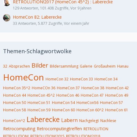
RETROLUTION!2017 (HomeCon 45^2) : Laberecke
129 Antworten, 101.408 Zugriffe, Vor 9 Jahren
HomeCon 82: Laberecke
33 Antworten, 5.877 Zugriffe, Vor einem Jahr
Themen-Schlagwortwolke
Bilder
32
Absprachen
Bildersammlung
Galerie
Großauheim
Hanau
HomeCon
HomeCon 32
HomeCon 33
HomeCon 34
HomeCon 35^2
HomeCOn 36
HomeCon 37
HomeCon 38
HomeCon 42
HomeCon 44
HomeCon 45^2
HomeCon 46
HomeCon 47
HomeCon 49
HomeCon 50
HomeCon 51
HomeCon 54
HomeCon56
HomeCon 57
HomeCon 58
HomeCon 59
HomeCon 60
HomeCon 60^2
HomeCon 61
Laberecke
Labern
HomeCon^2
Nachgelegt
Nachlese
Retrocomputing
Retrocomputingtreffen
RETROLUTION
RETROLUTION!
RETROLUTION!2015
RETROLUTION!2018