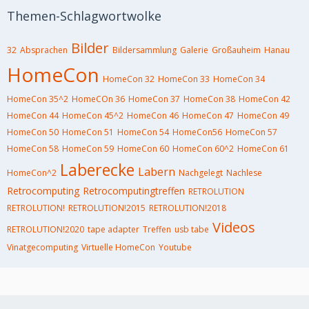
Themen-Schlagwortwolke
Bilder
32
Absprachen
Bildersammlung
Galerie
Großauheim
Hanau
HomeCon
HomeCon 32
HomeCon 33
HomeCon 34
HomeCon 35^2
HomeCOn 36
HomeCon 37
HomeCon 38
HomeCon 42
HomeCon 44
HomeCon 45^2
HomeCon 46
HomeCon 47
HomeCon 49
HomeCon 50
HomeCon 51
HomeCon 54
HomeCon56
HomeCon 57
HomeCon 58
HomeCon 59
HomeCon 60
HomeCon 60^2
HomeCon 61
Laberecke
Labern
HomeCon^2
Nachgelegt
Nachlese
Retrocomputing
Retrocomputingtreffen
RETROLUTION
RETROLUTION!
RETROLUTION!2015
RETROLUTION!2018
Videos
RETROLUTION!2020
tape adapter
Treffen
usb tabe
Vinatgecomputing
Virtuelle HomeCon
Youtube