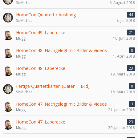
SirMichael
6. August 2018
HomeCon Quartett / Aushang
44
SirMichael
8. Juli 2018
HomeCon 49: Laberecke
21
Mugg
10. Juni 2018
HomeCon 48: Nachgelegt mit Bilder & Videos
8
Mugg
1. April 2018
HomeCon 48: Laberecke
23
Mugg
19. März 2018
Fertige Quartettkarten (Daten + Bild)
8
SirMichael
18. März 2018
HomeCon 47: Nachgelegt mit Bilder & Videos
3
Mugg
21. Januar 2018
HomeCon 47: Laberecke
23
Mugg
20. Januar 2018