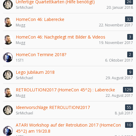
Unfertige Quartettkarten (Hilfe benötigt)
26
SirMichael
20. Januar 2018
HomeCon 46: Laberecke
32
Mugg
22. November 2017
HomeCon 46: Nachgelegt mit Bilder & Videos
3
Mugg
19. November 2017
HomeCon Termine 2018?
2
1ST1
6. Oktober 2017
Lego Jubiläum 2018
9
SirMichael
29. August 2017
RETROLUTION!2017 (HomeCon 45^2) : Laberecke
129
Mugg
22. August 2017
Ideenvorschläge RETROLUTION!2017
55
SirMichael
8. Juli 2017
ATARI Workshop auf der Retrolution 2017 (HomeCon
10
45^2) am 19/20.8