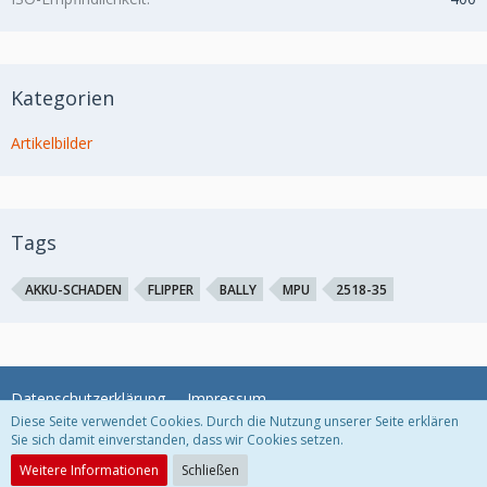
Kategorien
Artikelbilder
Tags
AKKU-SCHADEN
FLIPPER
BALLY
MPU
2518-35
Datenschutzerklärung
Impressum
Diese Seite verwendet Cookies. Durch die Nutzung unserer Seite erklären
Sie sich damit einverstanden, dass wir Cookies setzen.
Community-Software:
WoltLab Suite™
Weitere Informationen
Schließen