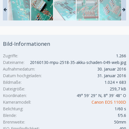
Bild-Informationen
Zugriffe
1.266
Dateiname
20160130-mpu-2518-35-akku-schaden-049-web.jpg
Aufnahmedatum
30. Januar 2016
Datum hochgeladen
31. Januar 2016
Bildmaße
1.024 × 683
Dateigröße
259,7 kB
Koordinaten
49° 59' 29" N, 8° 39' 48" O
Kameramodell
Canon EOS 1100D
Belichtung
1/60 s
Blende
f/5.6
Brennweite
50mm
ISO-Empfindlichkeit
400