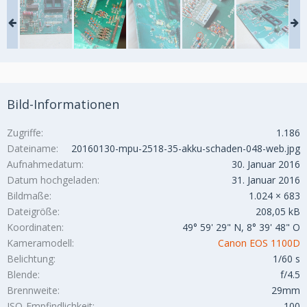
Bild-Informationen
Zugriffe
1.186
Dateiname
20160130-mpu-2518-35-akku-schaden-048-web.jpg
Aufnahmedatum
30. Januar 2016
Datum hochgeladen
31. Januar 2016
Bildmaße
1.024 × 683
Dateigröße
208,05 kB
Koordinaten
49° 59' 29" N, 8° 39' 48" O
Kameramodell
Canon EOS 1100D
Belichtung
1/60 s
Blende
f/4.5
Brennweite
29mm
ISO-Empfindlichkeit
100