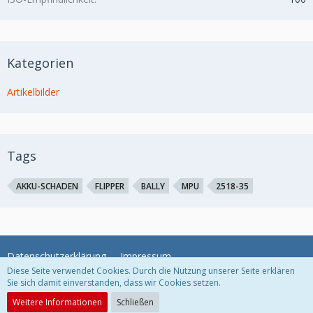
Kategorien
Artikelbilder
Tags
AKKU-SCHADEN
FLIPPER
BALLY
MPU
2518-35
Datenschutzerklärung
Impressum
Diese Seite verwendet Cookies. Durch die Nutzung unserer Seite erklären
Sie sich damit einverstanden, dass wir Cookies setzen.
Community-Software:
WoltLab Suite™
Weitere Informationen
Schließen