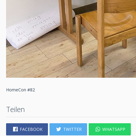
HomeCon #82
Teilen
FACEBOOK
TWITTER
WHATSAPP